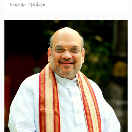
பெறாது- அமித்ஷா