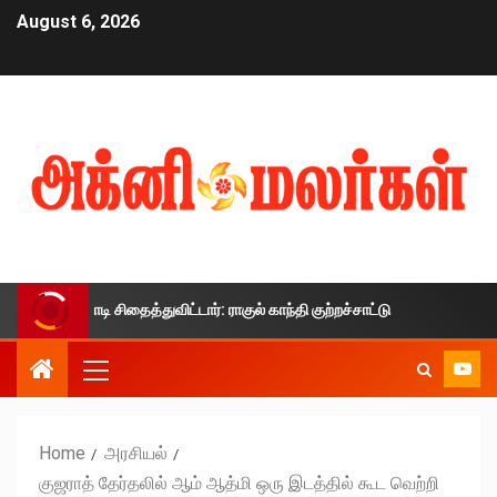
August 6, 2026
் மோடி சிதைத்துவிட்டார்: ராகுல் காந்தி குற்றச்சாட்டு
நீட் விவ
Home
அரசியல்
குஜராத் தேர்தலில் ஆம் ஆத்மி ஒரு இடத்தில் கூட வெற்றி