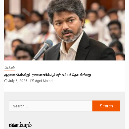
அரசியல்
முதலமைச்சர் விஜய் தலைமையில் ஆய்வுக் கூட்டம் தொடங்கியது
July 6, 2026
Agni Malarkal
விளம்பரம்