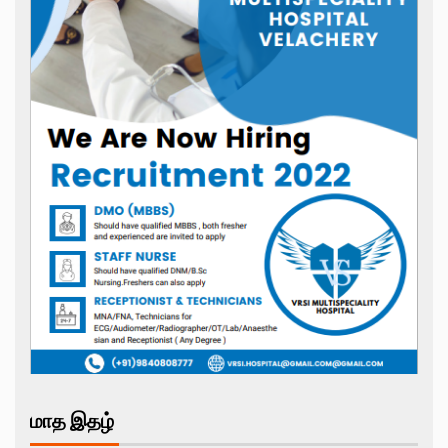
மாத இதழ்