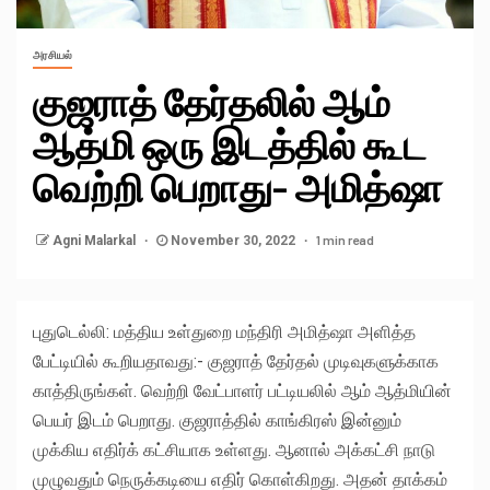
அரசியல்
குஜராத் தேர்தலில் ஆம்
ஆத்மி ஒரு இடத்தில் கூட
வெற்றி பெறாது- அமித்ஷா
1 min read
Agni Malarkal
November 30, 2022
புதுடெல்லி: மத்திய உள்துறை மந்திரி அமித்ஷா அளித்த
பேட்டியில் கூறியதாவது:- குஜராத் தேர்தல் முடிவுகளுக்காக
காத்திருங்கள். வெற்றி வேட்பாளர் பட்டியலில் ஆம் ஆத்மியின்
பெயர் இடம் பெறாது. குஜராத்தில் காங்கிரஸ் இன்னும்
முக்கிய எதிர்க் கட்சியாக உள்ளது. ஆனால் அக்கட்சி நாடு
முழுவதும் நெருக்கடியை எதிர் கொள்கிறது. அதன் தாக்கம்