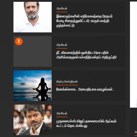
1
அரசியல்
இளைஞர்களின் எதிர்காலத்தை பிரதமர்
மோடி சிதைத்துவிட்டார்: ராகுல் காந்தி
குற்றச்சாட்டு
2
அரசியல்
நீட் விவகாரத்தில் ஒன்றிய அரசு பதில்
அளிக்காததால் உச்சநீதிமன்றம் அதிருப்தி!
3
சிறப்பு செய்திகள்
ரிலாக்ஸ்ஸாக.. அமைதியாக வாழுங்கள்..
4
அரசியல்
முதலமைச்சர் விஜய் தலைமையில் ஆய்வுக்
கூட்டம் தொடங்கியது
அ