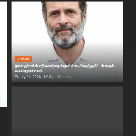
அரசியல்
இளைஞர்களின் எதிர்காலத்தை பிரதமர் மோடி சிதைத்துவிட்டார்: ராகுல்
காந்தி குற்றச்சாட்டு
July 24, 2026
Agni Malarkal
அரசியல்