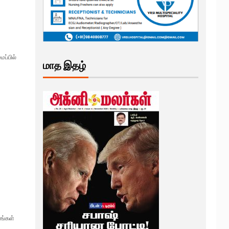
ப்பில்
மாத இதழ்
சங்கள்