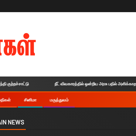
சாட்டு
நீட் விவகாரத்தில் ஒன்றிய அரசு பதில் அளிக்காததால் உச்சந
ய்திகள்
சினிமா
மருத்துவம்
IN NEWS