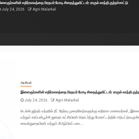
ளைஞர்களின் எதிர்காலத்தை பிரதமர் மோடி சிதைத்துவிட்டார்: ராகுல் காந்தி குற்றச்சாட்டு
July 24, 2026
Agni Malarkal
அரசியல்
இளைஞர்களின் எதிர்காலத்தை பிரதமர் மோடி சிதைத்துவிட்டார்: ராகுல் காந்தி குற்ற
July 24, 2026
Agni Malarkal
டெல்லி ஜந்தர் மந்தரில் நீட் தேர்வு முறைகேடுகளுக்கு எதிராக மாணவர்கள், இள
மற்றும் கரப்பன்பூச்சி ஜனதா கட்சியினர் தொடர்ந்து போராட்டத்தில் ஈடுபட்டுவருகி
காவல்துறையினர் மற்றும் சிஆர்பிஎப் படை...