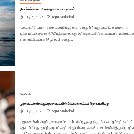
சிறப்பு செய்திகள்
ரிலாக்ஸ்ஸாக.. அமைதியாக வாழுங்கள்..
July 6, 2026
Agni Malarkal
நடைபயிற்சி சாதனத்தை கண்டுபிடித்தவர் தனது 54 வது வயதில் காலமானார்.
ஜிம்னாஸ்டிக்கை கண்டுபிடித்தவர் தனது 57 வது வயதில் காலமானார். உடற்கட்டமை
உலக சாம்பியனாக இருந்தவர் தனது...
அரசியல்
முதலமைச்சர் விஜய் தலைமையில் ஆய்வுக் கூட்டம் தொடங்கியது
July 6, 2026
Agni Malarkal
முதலமைச்சர் விஜய் தலைமையில் உயர்கல்வித்துறை தொடர்பான ஆய்வுக் கூட்டம்
தொடங்கியது. தமிழ்நாடு பட்ஜெட்டில் இடம்பெற வேண்டிய உயர்கல்வித்துறை அம்
குறித்து முதலமைச்சர் ஆலோசனை மேற்கொண்டு வருகிறார். உயர்கல்வித்துறை...