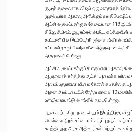
பனையூரில் உள்ள தவெக அலுவலகத்தில் நடைபெற
குழுத் தலைவராக விஜய் ஒருமனதாகத் தேர்வு செய
முதல்வராக ஆதரவு அளிக்கும் உறுதிமொழிப் பத
ஆட்சி அமைப்பதற்குத் தேவையான 118 இடங்கள
சிபிஐ, சிபிஎம், ஐயூஎம்எல் ஆகிய கட்சிகளி
கூட்டணியில் இடம்பெற்றிருந்த காங்கிரஸ், விசி
சட்டமன்ற உறுப்பினர்களின் ஆதரவுடன் ஆட்
ஆதரவைப் பெற்றது.
ஆட்சி அமைப்பதற்குப் போதுமான ஆதரவு கிட
ஆளுநரைச் சந்தித்து ஆட்சி அமைக்க உரிமை க
அமைப்பதற்கான உரிமை கோரல் கடிதத்தை ஆளு
அதன் அடிப்படையில் நேற்று காலை 10 மணிக்க
உள்விளையாட்டு அரங்கில் நடைபெற்றது.
பதவியேற்பு விழா நடைபெறும் இடத்திற்கு விஜய
வெள்ளை நிறச் சட்டையும் கருப்பு நிறச் காற்ச
காத்திருந்த அரசு அதிகாரிகள் மற்றும் காவல்