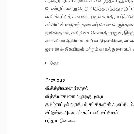
ஆளுநர் ஆட்சி அமைக்க அழைத்தபோது, வரும் 
வேண்டும் என்று கெடு விதித்திருந்தது குறிப்ப
எதிர்க்கட்சித் தலைவர் ராகுல்காந்தி, மார்க்ச
கட்சியின் மாநிலத் தலைவர் செல்வபெருந்தகை,
நாகேந்திரன், தமிழிசை செளந்திரராஜன், இந்தியக
காங்கிரஸ் ஆகிய கட்சியின் நிர்வாகிகள், எம்எல
ஐஏஎஸ் அதிகாரிகள் மற்றும் காவல்துறை உயர
தொ
Previous
விசித்திரமான தேர்தல்
வித்தியாசமான அணுகுமுறை
தமிழ்நாட்டில் அரசியல் கட்சிகளின் அலட்சியம
சீட்டுக்கு அலையும் கூட்டணி கட்சிகள்
பரிதாப நிலை….!