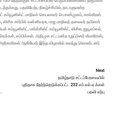
13ம் தேதிக்குள் சட்டசபையில் பெரும்பான்மையை நிரூபிக்க
ிடத்தக்கது. பதவியேற்பு நிகழ்ச்சியில், நாடாளுமன்ற
ிஸ்ட் கம்யூனிஸ்ட் மாநிலச் செயலாளர் பெ.சண்முகம், காங்கிரஸ்
 விசிக சார்பில் வன்னியரசு, பாஜ மாநிலத் தலைவர் நயினார்
் கம்யூனிஸ்ட், மார்க்சிஸ்ட் கம்யூனிஸ்ட், விசிக, ஐயூஎம்எல்,
்ஏக்கள், எம்பிக்கள், அதிமுக சட்டமன்ற உறுப்பினர் லீமாரோஸ்,
் அதிகாரிகள் ஆகியோர் இந்த விழாவில் கலந்து கொண்டனர்.
Next
தமிழ்நாடு சட்டப்பேரவையில்
புதிதாக தேர்ந்தெடுக்கப்பட்ட 232 எம்.எல்.ஏ.க்கள்
்…
பதவி ஏற்பு