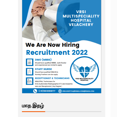
மாத இதழ்