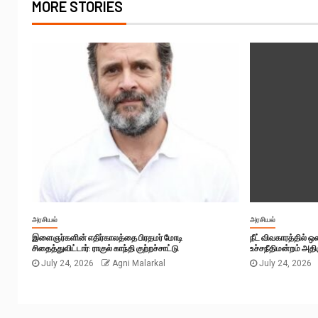
MORE STORIES
அரசியல்
அரசியல்
இளைஞர்களின் எதிர்காலத்தை பிரதமர் மோடி
நீட் விவகாரத்தில் 
சிதைத்துவிட்டார்: ராகுல் காந்தி குற்றச்சாட்டு
உச்சநீதிமன்றம் அதிர
July 24, 2026
Agni Malarkal
July 24, 2026