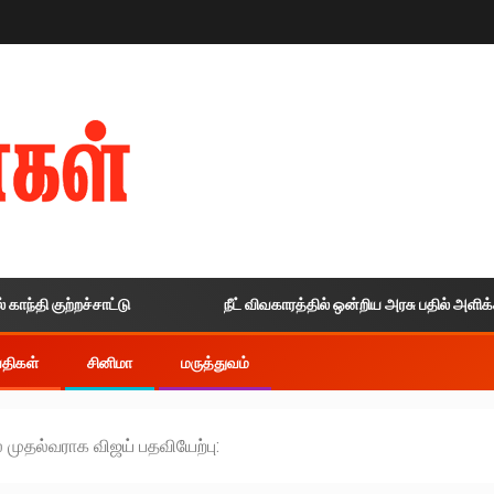
ுற்றச்சாட்டு
நீட் விவகாரத்தில் ஒன்றிய அரசு பதில் அளிக்காததால் 
ய்திகள்
சினிமா
மருத்துவம்
முதல்வராக விஜய் பதவியேற்பு: