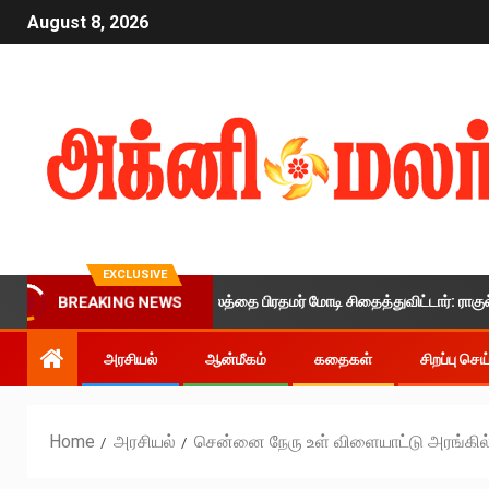
August 8, 2026
EXCLUSIVE
இளைஞர்களின் எதிர்காலத்தை பிரதமர் மோடி சிதைத்துவிட்டார்: ராகுல் காந்தி க
BREAKING NEWS
அரசியல்
ஆன்மீகம்
கதைகள்
சிறப்பு செ
Home
அரசியல்
சென்னை நேரு உள் விளையாட்டு அரங்கில் 