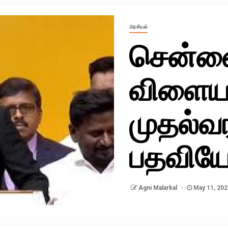
அரசியல்
சென்னை
விளையா
முதல்வ
பதவியேற
Agni Malarkal
May 11, 202