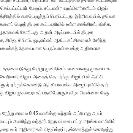
்ற சட்டமன்ற உறுப்பினர்கள் கூட்டத்தில் தவெக சட்டமன்றக்
்யப்பட்டார். மேலும், சட்டமன்ற உறுப்பினர்களிடம் விஜய்
்திரத்தில் கையெழுத்துப் பெறப்பட்டது. இந்நிலையில், தவெக
ைப் பெறத் திமுக கூட்டணியில் உள்ள காங்கிரஸ், விசிக,
ன் ஆதரவைக் கோரியது. அதன் அடிப்படையில் திமுக
க, சிபிஐ, சிபிஎம், ஐயூஎம்எல் ஆகிய கட்சிகளைச் சேர்ந்த
சியமைக்கத் தேவையான பெரும்பான்மைக்கு அதிகமாக
ைத்ததையடுத்து நேற்று முன்தினம் நான்காவது முறையாக
ோரினார் விஜய். அதைத் தொடர்ந்து விஜய்யின் ஆட்சி
நர் ஏற்றுக்கொண்டு ஆட்சியமைக்க அழைப்புவிடுத்தார்.
ு விஜய் முதல்வராகப் பதவியேற்கும் விழா சென்னை நேரு
் நேற்று காலை 8.45 மணிக்கு வந்தார். அப்போது அவர்
ட்டையும் அணிந்து வந்தார். நேரு விளையாட்டு அரங்க வாயிலில்
துறை உயர் அதிகாரிகள் விஜய்க்குப் பூங்கொத்துக் கொடுத்து