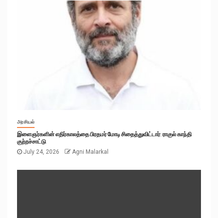
அரசியல்
இளைஞர்களின் எதிர்காலத்தை பிரதமர் மோடி சிதைத்துவிட்டார்: ராகுல் காந்தி
குற்றச்சாட்டு
July 24, 2026
Agni Malarkal