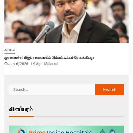
அரசியல்
முதலமைச்சர் விஜய் தலைமையில் ஆய்வுக் கூட்டம் தொடங்கியது
July 6, 2026
Agni Malarkal
விளம்பரம்