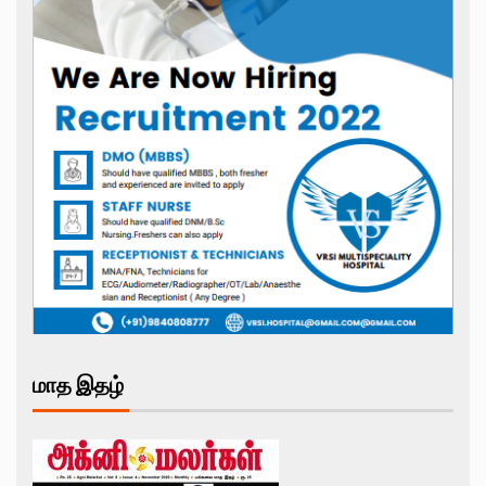
மாத இதழ்