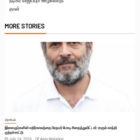
நடிகர் விஜய்யும் ஊழல்வாதி
தான்
MORE STORIES
அரசியல்
இளைஞர்களின் எதிர்காலத்தை பிரதமர் மோடி சிதைத்துவிட்டார்: ராகுல் காந்தி
குற்றச்சாட்டு
July 24, 2026
Agni Malarkal