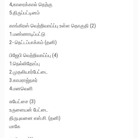
4,காரைக்கால் தெற்கு
5.திருப்பட்டினம்
காங்கிரஸ் வெற்றிவாய்ப்பு உள்ள தொகுதி (2)
1.மண்ணாடிப்பட்டு
2-.நெட்டப்பாக்கம் (தனி)
பிஜேபி வெற்றிவாய்ப்பு (4)
1.நெல்லிதோப்பு
2.முதலியார்பேட்டை
3.காமராஜ்நகர்
4.மனவெளி
சுயேட்சை (3)
உருளையன் பேட்டை
திருபுவனை எஸ்.சி. (தனி)
மாகே