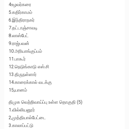
4உழவர்கரை
5.கதிர்காமம்
6.இந்திராநகர்
7.தட்டாஞ்சாவடி
8.லாஸ்பேட்
9.ராஜ்பவன்
10.அரியாங்குப்பம்
11.பாகூர்
12.நெடுங்காடு எஸ்.சி
13.திருநள்ளார்
14.காரைக்கால் வடக்கு
15,யானம்
திமுக வெற்றிவாய்ப்பு உள்ள தொகுதி (5)
1.வில்லியனூர்
2,முத்தியால்பேட்டை
3.காலாப்பட்டு