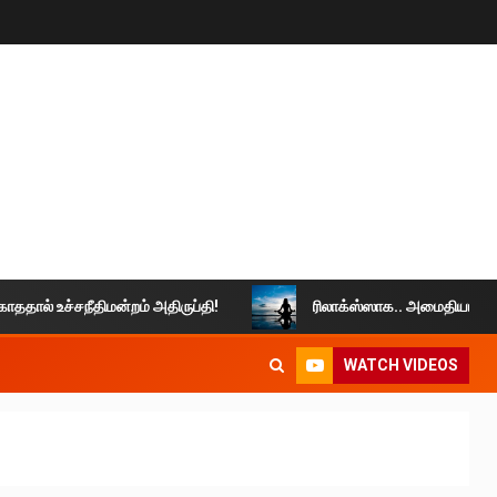
ால் உச்சநீதிமன்றம் அதிருப்தி!
ரிலாக்ஸ்ஸாக.. அமைதியாக வாழுங்
WATCH VIDEOS