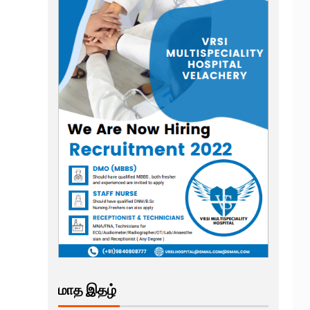
மாத இதழ்