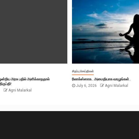
சிறப்பு செய்திகள்
் ஒன்றிய அரசு பதில் அளிக்காததால்
ரிலாக்ஸ்ஸாக.. அமைதியாக வாழுங்கள்..
ிருப்தி!
July 6, 2026
Agni Malarkal
6
Agni Malarkal