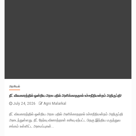
அரசியல்
நீட் விவகாரத்தில் ஒன்றிய அரசு பதில் அளிக்காததால் உச்சநீதிமன்றம் அதிருப்தி!
July 24, 2026
Agni Malarkal
நீட் விவகாரத்தில் ஒன்றிய அரசு பதில் அளிக்காததால் உச்சநீதிமன்றம் அதிருப்தி
அடைந்துள்ளது. நீட் தேர்வு வினாத்தாள் கசிவு ஏற்பட்ட பிறகு இந்திய மருத்துவ
சங்கம் உள்ளிட்ட அமைப்புகள்...