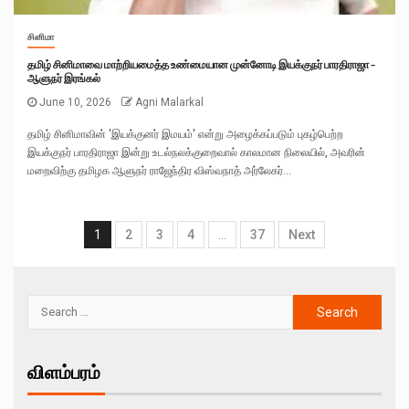
சினிமா
தமிழ் சினிமாவை மாற்றியமைத்த உண்மையான முன்னோடி இயக்குநர் பாரதிராஜா –
ஆளுநர் இரங்கல்
June 10, 2026
Agni Malarkal
தமிழ் சினிமாவின் 'இயக்குனர் இமயம்' என்று அழைக்கப்படும் புகழ்பெற்ற
இயக்குநர் பாரதிராஜா இன்று உடல்நலக்குறைவால் காலமான நிலையில், அவரின்
மறைவிற்கு தமிழக ஆளுநர் ராஜேந்திர விஸ்வநாத் அர்லேகர்...
1
2
3
4
…
37
Next
விளம்பரம்