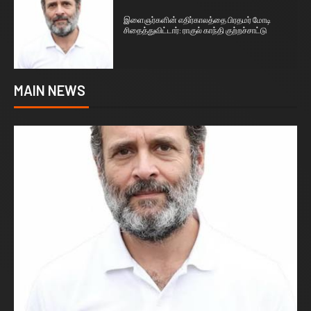
1
இளைஞர்களின் எதிர்காலத்தை பிரதமர் மோடி
சிதைத்துவிட்டார்: ராகுல் காந்தி குற்றச்சாட்டு
MAIN NEWS