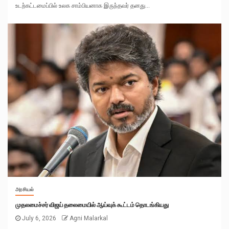
உடற்கட்டமைப்பில் உலக சாம்பியனாக இருந்தவர் தனது...
அரசியல்
முதலமைச்சர் விஜய் தலைமையில் ஆய்வுக் கூட்டம் தொடங்கியது
July 6, 2026
Agni Malarkal