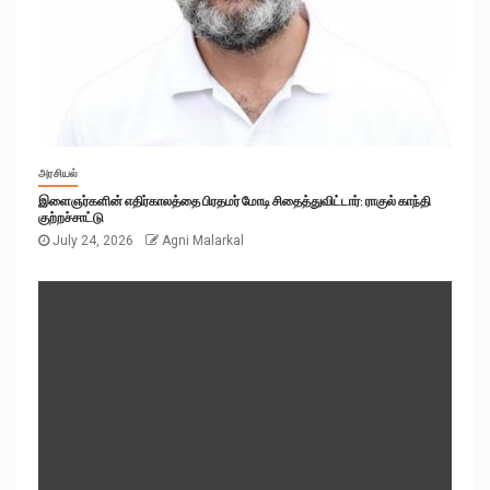
அரசியல்
இளைஞர்களின் எதிர்காலத்தை பிரதமர் மோடி சிதைத்துவிட்டார்: ராகுல் காந்தி
குற்றச்சாட்டு
July 24, 2026
Agni Malarkal