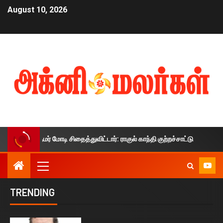
August 10, 2026
தமர் மோடி சிதைத்துவிட்டார்: ராகுல் காந்தி குற்றச்சாட்டு
நீட் 
TRENDING