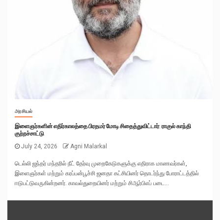
அரசியல்
இளைஞர்களின் எதிர்காலத்தை பிரதமர் மோடி சிதைத்துவிட்டார்: ராகுல் காந்தி
குற்றச்சாட்டு
July 24, 2026
Agni Malarkal
டெல்லி ஜந்தர் மந்தரில் நீட் தேர்வு முறைகேடுகளுக்கு எதிராக மாணவர்கள்,
இளைஞர்கள் மற்றும் கரப்பன்பூச்சி ஜனதா கட்சியினர் தொடர்ந்து போராட்டத்தில்
ஈடுபட்டுவருகின்றனர். காவல்துறையினர் மற்றும் சிஆர்பிஎப் படை...