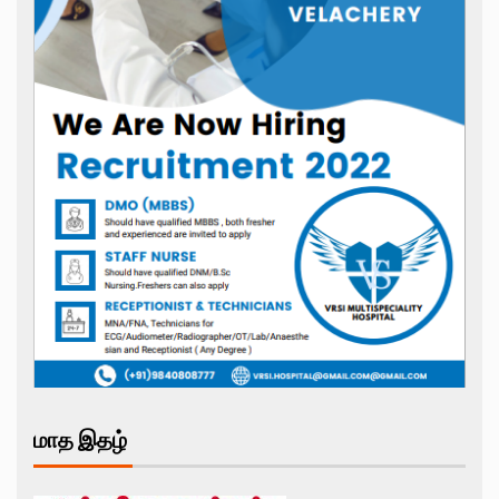
மாத இதழ்