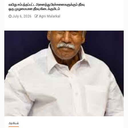
வயிறு சம்பந்தப்பட்ட அனைத்து பிரச்சனைகளுக்கும் தீர்வு
ஒரு முழுமையான தீர்வு கிடைக்குமிடம்
July 6, 2026
Agni Malarkal
அரசியல்