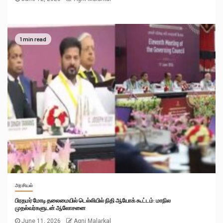
1 min read
அரசியல்
பிரதமர் மோடி தலைமையில் டெல்லியில் நிதி ஆயோக் கூட்டம்: மாநில
முதல்வர்களுடன் ஆலோசனை
June 11, 2026
Agni Malarkal