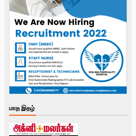
மாத இதழ்