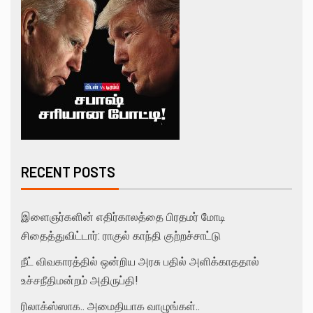
RECENT POSTS
இளைஞர்களின் எதிர்காலத்தை பிரதமர் மோடி
சிதைத்துவிட்டார்: ராகுல் காந்தி குற்றச்சாட்டு
நீட் விவகாரத்தில் ஒன்றிய அரசு பதில் அளிக்காததால்
உச்சநீதிமன்றம் அதிருப்தி!
ரிலாக்ஸ்ஸாக.. அமைதியாக வாழுங்கள்..