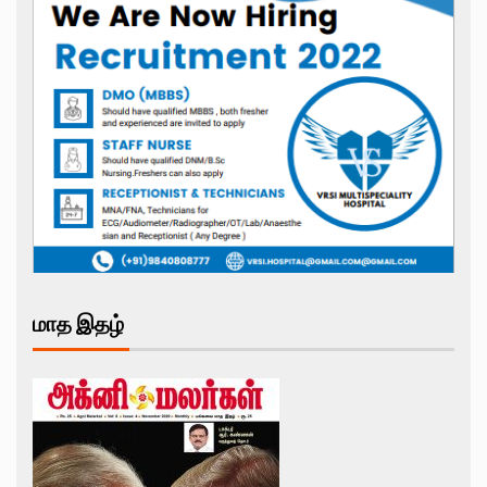
மாத இதழ்