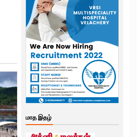
மாத இதழ்