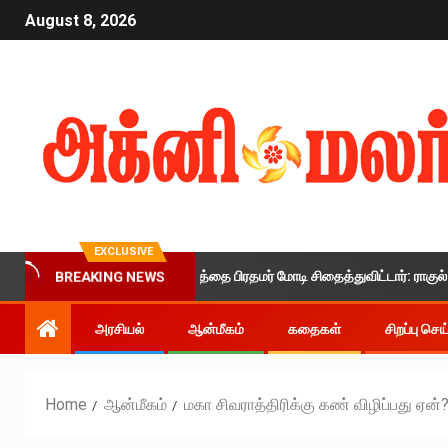
August 8, 2026
EXCLUSIVE
இளைஞர்களின் எதிர்காலத்தை பிரதமர் மோடி சிதைத்துவிட்டார்: ராகுல் காந்தி க
BREAKING NEWS
அரசியல்
ஆன்மீகம்
கதைகள்
சிறப்பு செ
Home
ஆன்மீகம்
மகா சிவராத்திரிக்கு கண் விழிப்பது ஏன்