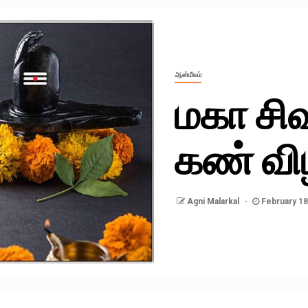
ஆன்மீகம்
மகா சிவ
கண் விழ
Agni Malarkal
February 18