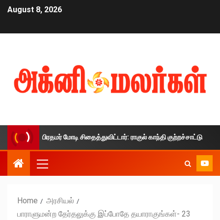
August 8, 2026
தை பிரதமர் மோடி சிதைத்துவிட்டார்: ராகுல் காந்தி குற்றச்சாட்டு
Home
அரசியல்
பாராளுமன்ற தேர்தலுக்கு இப்போதே தயாராகுங்கள்- 23