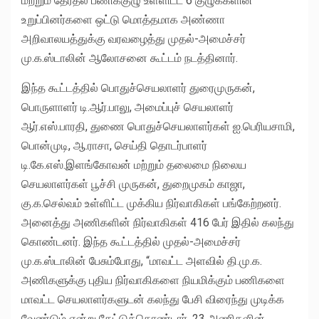
மற்றும் தேர்தல் பணிக்குழு உள்ளிட்ட 6 குழுக்களின்
உறுப்பினர்களை ஒட்டு மொத்தமாக அண்ணா
அறிவாலயத்துக்கு வரவழைத்து முதல்-அமைச்சர்
மு.க.ஸ்டாலின் ஆலோசனை கூட்டம் நடத்தினார்.
இந்த கூட்டத்தில் பொதுச்செயலாளர் துரைமுருகன்,
பொருளாளர் டி.ஆர்.பாலு, அமைப்புச் செயலாளர்
ஆர்.எஸ்.பாரதி, துணை பொதுச்செயலாளர்கள் ஐ.பெரியசாமி,
பொன்முடி, ஆ.ராசா, செய்தி தொடர்பாளர்
டி.கே.எஸ்.இளங்கோவன் மற்றும் தலைமை நிலைய
செயலாளர்கள் பூச்சி முருகன், துறைமுகம் காஜா,
கு.க.செல்வம் உள்ளிட்ட முக்கிய நிர்வாகிகள் பங்கேற்றனர்.
அனைத்து அணிகளின் நிர்வாகிகள் 416 பேர் இதில் கலந்து
கொண்டனர். இந்த கூட்டத்தில் முதல்-அமைச்சர்
மு.க.ஸ்டாலின் பேசும்போது, “மாவட்ட அளவில் தி.மு.க.
அணிகளுக்கு புதிய நிர்வாகிகளை நியமிக்கும் பணிகளை
மாவட்ட செயலாளர்களுடன் கலந்து பேசி விரைந்து முடிக்க
வேண்டும் என்று கேட்டுக்கொண்டார். 23 அணிகளின்