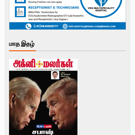
மாத இதழ்