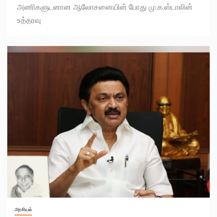
அணிகளுடனான ஆலோசனையின் போது மு.க.ஸ்டாலின்
உத்தரவு
அரசியல்