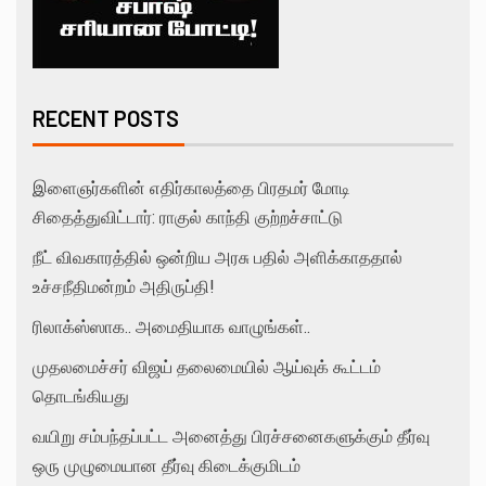
RECENT POSTS
இளைஞர்களின் எதிர்காலத்தை பிரதமர் மோடி
சிதைத்துவிட்டார்: ராகுல் காந்தி குற்றச்சாட்டு
நீட் விவகாரத்தில் ஒன்றிய அரசு பதில் அளிக்காததால்
உச்சநீதிமன்றம் அதிருப்தி!
ரிலாக்ஸ்ஸாக.. அமைதியாக வாழுங்கள்..
முதலமைச்சர் விஜய் தலைமையில் ஆய்வுக் கூட்டம்
தொடங்கியது
வயிறு சம்பந்தப்பட்ட அனைத்து பிரச்சனைகளுக்கும் தீர்வு
ஒரு முழுமையான தீர்வு கிடைக்குமிடம்