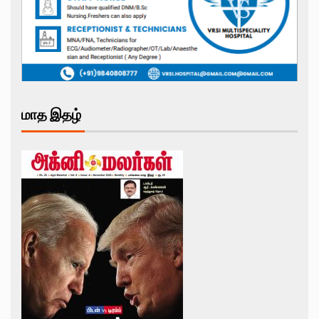
மாத இதழ்