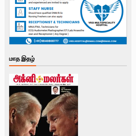
மாத இதழ்