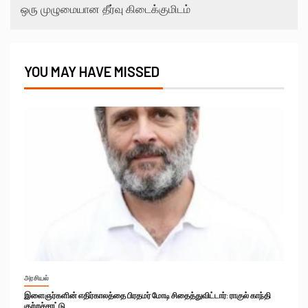
ஒரு முழுமையான தீர்வு கிடைக்குமிடம்
YOU MAY HAVE MISSED
அரசியல்
இளைஞர்களின் எதிர்காலத்தை பிரதமர் மோடி சிதைத்துவிட்டார்: ராகுல் காந்தி
குற்றச்சாட்டு