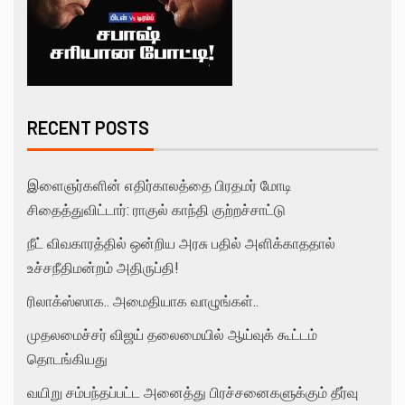
RECENT POSTS
இளைஞர்களின் எதிர்காலத்தை பிரதமர் மோடி
சிதைத்துவிட்டார்: ராகுல் காந்தி குற்றச்சாட்டு
நீட் விவகாரத்தில் ஒன்றிய அரசு பதில் அளிக்காததால்
உச்சநீதிமன்றம் அதிருப்தி!
ரிலாக்ஸ்ஸாக.. அமைதியாக வாழுங்கள்..
முதலமைச்சர் விஜய் தலைமையில் ஆய்வுக் கூட்டம்
தொடங்கியது
வயிறு சம்பந்தப்பட்ட அனைத்து பிரச்சனைகளுக்கும் தீர்வு