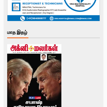
மாத இதழ்