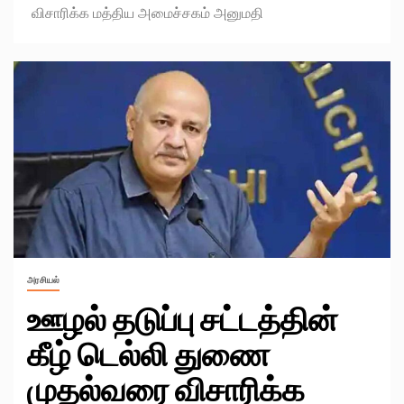
விசாரிக்க மத்திய அமைச்சகம் அனுமதி
அரசியல்
ஊழல் தடுப்பு சட்டத்தின்
கீழ் டெல்லி துணை
முதல்வரை விசாரிக்க