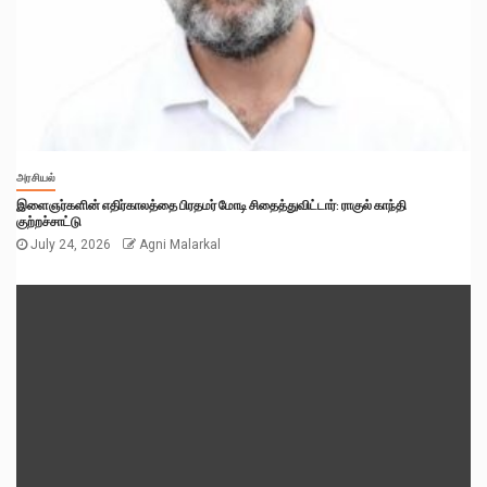
அரசியல்
இளைஞர்களின் எதிர்காலத்தை பிரதமர் மோடி சிதைத்துவிட்டார்: ராகுல் காந்தி
குற்றச்சாட்டு
July 24, 2026
Agni Malarkal