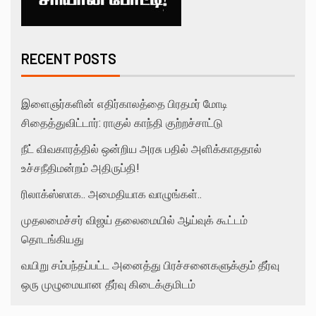
RECENT POSTS
இளைஞர்களின் எதிர்காலத்தை பிரதமர் மோடி
சிதைத்துவிட்டார்: ராகுல் காந்தி குற்றச்சாட்டு
நீட் விவகாரத்தில் ஒன்றிய அரசு பதில் அளிக்காததால்
உச்சநீதிமன்றம் அதிருப்தி!
ரிலாக்ஸ்ஸாக.. அமைதியாக வாழுங்கள்..
முதலமைச்சர் விஜய் தலைமையில் ஆய்வுக் கூட்டம்
தொடங்கியது
வயிறு சம்பந்தப்பட்ட அனைத்து பிரச்சனைகளுக்கும் தீர்வு
ஒரு முழுமையான தீர்வு கிடைக்குமிடம்