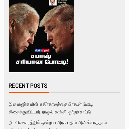
RECENT POSTS
இளைஞர்களின் எதிர்காலத்தை பிரதமர் மோடி
சிதைத்துவிட்டார்: ராகுல் காந்தி குற்றச்சாட்டு
நீட் விவகாரத்தில் ஒன்றிய அரசு பதில் அளிக்காததால்