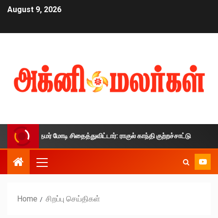
August 9, 2026
ர் மோடி சிதைத்துவிட்டார்: ராகுல் காந்தி குற்றச்சாட்டு
நீட் வ
Home
சிறப்பு செய்திகள்