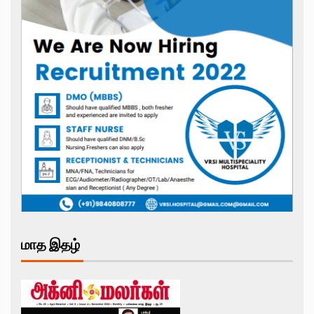
மாத இதழ்