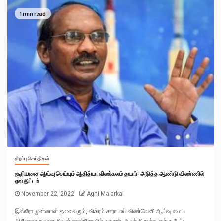
1 min read
சிறப்பு செய்திகள்
சூரியனை ஆய்வு செய்யும் ஆதித்யா விண்கலம் தயார்- அடுத்த ஆண்டு விண்ணில்
ஏவ திட்டம்
November 22, 2022
Agni Malarkal
இஸ்ரோ முன்னாள் தலைவரும், விக்ரம் சாராபாய் விண்வெளி ஆய்வு மைய
ஆலோசகருமான சிவன் நாகர்கோவில் வந்தார். அவர் நிருபர்களுக்கு பேட்டி