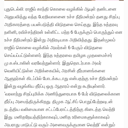
புதுடெல்லி: ராஜீவ் காந்தி கொலை வழக்கில் ஆயுள் தண்டனை
அனுபவித்து வந்த பேரறிவாளனை உச்ச நீதிமன்றம் தனது சிறப்பு
அதிகாரத்தை பயன்படுத்தி விடுதலை செய்தது. இந்த உத்தரவு
நளினி, ரவிச்சந்திரன் உள்ளிட்ட மற்ற 6 பேருக்கும் பொருந்தும் என
உச்ச நீதிமன்றம் இன்று அதிரடியாக அறிவித்தது. இதன்மூலம்
ராஜீவ் கொலை வழக்கில் அவர்கள் 6 பேரும் விடுதலை
செய்யப்பட்டுள்ளனர். இந்த உத்தரவை தமிழக முதலமைச்சர்
மு.க.ஸ்டாலின் வரவேற்றுள்ளார். இதுதொடர்பாக அவர்
வெளியிட்டுள்ள அறிக்கையில், அரசின் தீர்மானங்களை
ஆளுநர்கள் கிடப்பில் போடக்கூடாது என்பதற்கு உச்ச நீதிமன்றம்
இன்று வழங்கிய தீர்ப்பு ஒரு ஆதாரம் என்று கூறியுள்ளார்.
‘வரலாற்று சிறப்புமிக்க அணிந்துரையாக 6 பேர் விடுதலைக்கான
தீர்ப்பு அமைந்திருக்கிறது. திமுக ஆட்சிப் பொறுப்பேற்றவுடன்
நடத்திய வலிமையான சட்டப்பேராட்டத்திற்கு கிடைத்த வெற்றி
இது. மனிதநேயத்திற்காகவும், மனித உரிமைகளுக்காகவும்
அயராது பாடுபட்டு வரும் அனைவருக்குமான வெற்றி’ என்றும்