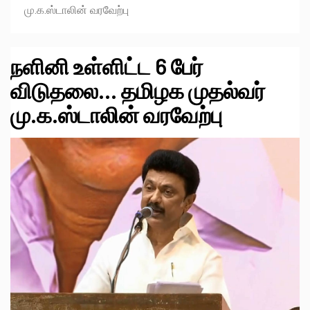
மு.க.ஸ்டாலின் வரவேற்பு
நளினி உள்ளிட்ட 6 பேர்
விடுதலை… தமிழக முதல்வர்
மு.க.ஸ்டாலின் வரவேற்பு