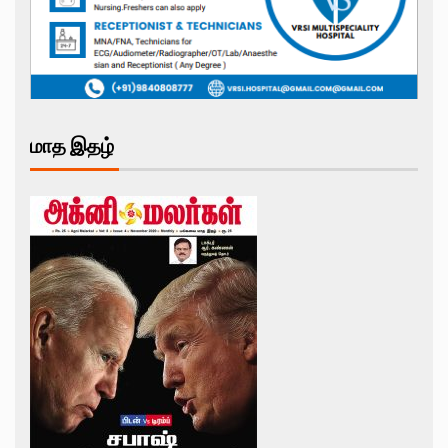
மாத இதழ்