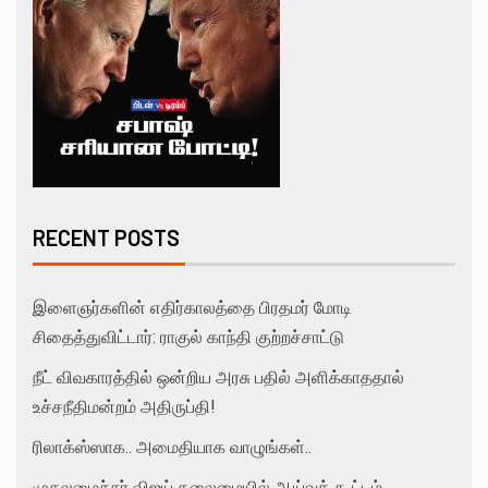
RECENT POSTS
இளைஞர்களின் எதிர்காலத்தை பிரதமர் மோடி
சிதைத்துவிட்டார்: ராகுல் காந்தி குற்றச்சாட்டு
நீட் விவகாரத்தில் ஒன்றிய அரசு பதில் அளிக்காததால்
உச்சநீதிமன்றம் அதிருப்தி!
ரிலாக்ஸ்ஸாக.. அமைதியாக வாழுங்கள்..
முதலமைச்சர் விஜய் தலைமையில் ஆய்வுக் கூட்டம்