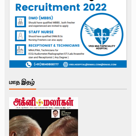
மாத இதழ்