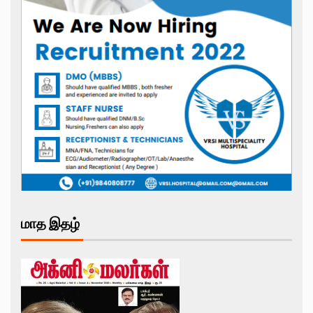
மாத இதழ்