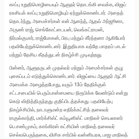
காப்பு உறுதிமொழியையும் ஆளுநர் தொடங்கி வைக்க, விஜய்
ரகசியக் காப்பு உறுதிமொழியும் ஏற்றுக்கொண்டார். அதைத்
தொடர்ந்து, அமைச்சர்கள் என்.ஆனந்த், ஆதவ் அர்ஜூனா,
அருண் ராஜ், செங்கோட்டையன், வெங்கட்ராமன்,
நிர்மல்குமார், ராஜ்மோகன், பிரபு மற்றும் கீர்த்தனா ஆகியோர்
பதவியேற்றுக்கொண்டனர். இறுதியாக வந்தே மாதரம் பாடல்
மற்றும் தேசிய கீதத்துடன் நிகழ்ச்சி முடிவுற்றது.
பின்னர், ஆளுநருடன் முதல்வர் மற்றும் அமைச்சர்கள் குழு
புகைப்படம் எடுத்துக்கொண்டனர். விஜய்யை ஆளுநர் ஆட்சி
அமைக்க அழைத்தபோது, வரும் 13ம் தேதிக்குள்
சட்டசபையில் பெரும்பான்மையை நிரூபிக்க வேண்டும் என்று
கெடு விதித்திருந்தது குறிப்பிடத்தக்கது. பதவியேற்பு
நிகழ்ச்சியில், நாடாளுமன்ற எதிர்க்கட்சித் தலைவர்
ராகுல்காந்தி, மார்க்சிஸ்ட் கம்யூனிஸ்ட் மாநிலச் செயலாளர்
பெ.சண்முகம், காங்கிரஸ் கட்சியின் மாநிலத் தலைவர்
செல்வபெருந்தகை, விசிக சார்பில் வன்னியரசு, பாஜ மாநிலத்