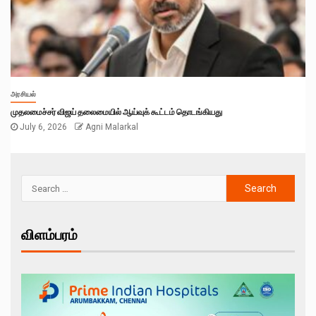
அரசியல்
முதலமைச்சர் விஜய் தலைமையில் ஆய்வுக் கூட்டம் தொடங்கியது
July 6, 2026
Agni Malarkal
விளம்பரம்