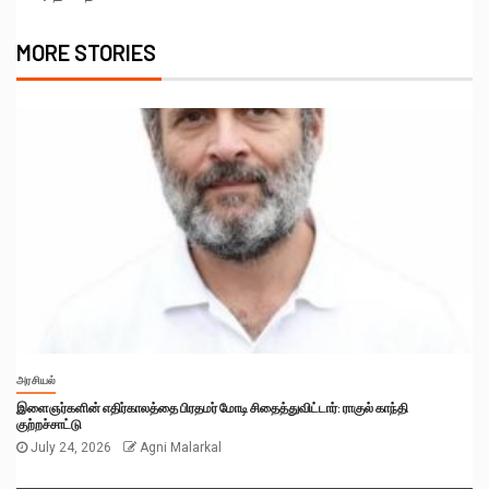
MORE STORIES
அரசியல்
இளைஞர்களின் எதிர்காலத்தை பிரதமர் மோடி சிதைத்துவிட்டார்: ராகுல் காந்தி
குற்றச்சாட்டு
July 24, 2026
Agni Malarkal