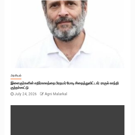
அரசியல்
இளைஞர்களின் எதிர்காலத்தை பிரதமர் மோடி சிதைத்துவிட்டார்: ராகுல் காந்தி
குற்றச்சாட்டு
July 24, 2026
Agni Malarkal