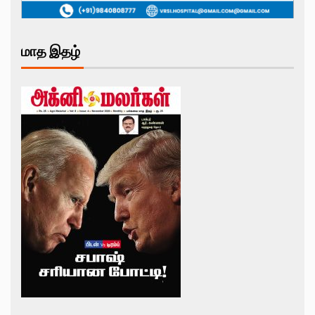
மாத இதழ்