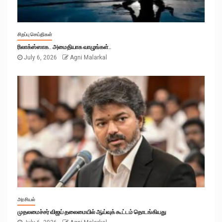
சிறப்பு செய்திகள்
ரிலாக்ஸ்ஸாக.. அமைதியாக வாழுங்கள்..
July 6, 2026
Agni Malarkal
அரசியல்
முதலமைச்சர் விஜய் தலைமையில் ஆய்வுக் கூட்டம் தொடங்கியது