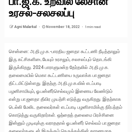
பா.ஜ.க. உறவில் லேசான
உரசல்-சலசலப்பு
1 min read
Agni Malarkal
November 18, 2022
சென்னை: அ.தி.மு.க.-பாரதிய ஜனதா கூட்டணி நீடித்தாலும்
இரு கட்சிகளிடையேயும் உரசலும், சலசலப்பும் தொடங்கி
இருக்கிறது. 2024 பாராளுமன்ற தேர்தலில் அ.தி.மு.க.
தலைமையில் மெகா கூட்டணியை உருவாக்க பா.ஜனதா
திட்டமிட்டுள்ளது. இதற்கு அ.தி.மு.க.வில் எடப்பாடி
பழனிசாமியும், ஓ.பன்னீர்செல்வமும் இணைய வேண்டும்
என்று பா.ஜனதா தீவிர முயற்சி எடுத்து வருகிறது. இதற்காக
டெல்லி மேலிட தலைவர்கள் எடப்பாடி பழனிசாமிக்கு நிர்பந்தம்
கொடுத்து வருகிறார்கள். ஒற்றைத் தலைமை பிரச்சினை
இன்னும் முடிவுக்கு வராததால் ஓ.பன்னீர் செல்வம் பா.ஜனதா
தலைவர்களுடன் இருக்கும் நெருக்கத்தின் காரணமாக