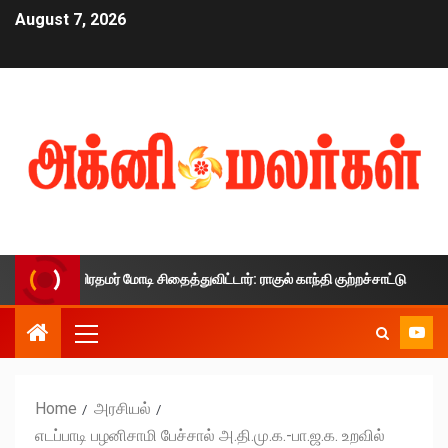
August 7, 2026
தை பிரதமர் மோடி சிதைத்துவிட்டார்: ராகுல் காந்தி குற்றச்சாட்டு
Home
அரசியல்
எடப்பாடி பழனிசாமி பேச்சால் அ.தி.மு.க.-பா.ஜ.க. உறவில்