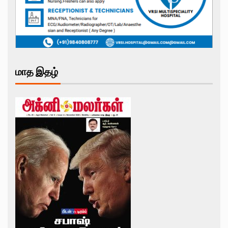
மாத இதழ்