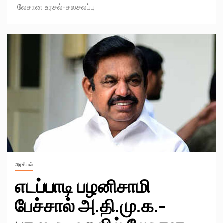
லேசான உரசல்-சலசலப்பு
அரசியல்
எடப்பாடி பழனிசாமி
பேச்சால் அ.தி.மு.க.-