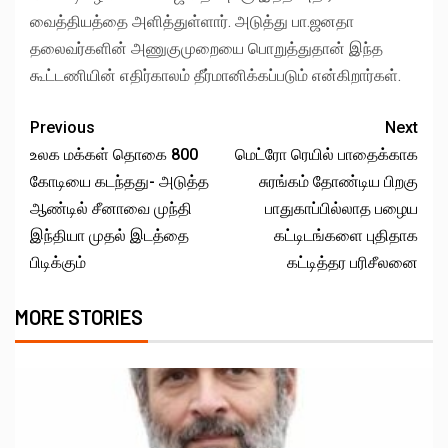
வைத்தியத்தை அளித்துள்ளார். அடுத்து பா.ஜனதா
தலைவர்களின் அணுகுமுறையை பொறுத்துதான் இந்த
கூட்டணியின் எதிர்காலம் தீர்மானிக்கப்படும் என்கிறார்கள்.
Previous
Next
உலக மக்கள் தொகை 800
மெட்ரோ ரெயில் பாதைக்காக
கோடியை கடந்தது- அடுத்த
சுரங்கம் தோண்டிய பிறகு
ஆண்டில் சீனாவை முந்தி
பாதுகாப்பில்லாத பழைய
இந்தியா முதல் இடத்தை
கட்டிடங்களை புதிதாக
பிடிக்கும்
கட்டித்தர பரிசீலனை
MORE STORIES