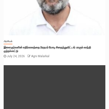
அரசியல்
இளைஞர்களின் எதிர்காலத்தை பிரதமர் மோடி சிதைத்துவிட்டார்: ராகுல் காந்தி
குற்றச்சாட்டு
July 24, 2026
Agni Malarkal