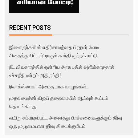
RECENT POSTS
இளைஞர்களின் எதிர்காலத்தை பிரதமர் மோடி
சிதைத்துவிட்டார்: ராகுல் காந்தி குற்றச்சாட்டு
நீட் விவகாரத்தில் ஒன்றிய அரசு பதில் அளிக்காததால்
உச்சநீதிமன்றம் அதிருப்தி!
ரிலாக்ஸ்ஸாக.. அமைதியாக வாழுங்கள்..
முதலமைச்சர் விஜய் தலைமையில் ஆய்வுக் கூட்டம்
தொடங்கியது
வயிறு சம்பந்தப்பட்ட அனைத்து பிரச்சனைகளுக்கும் தீர்வு
ஒரு முழுமையான தீர்வு கிடைக்குமிடம்