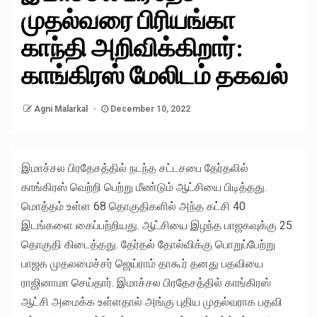
முதல்வரை பிரியங்கா
காந்தி அறிவிக்கிறார்:
காங்கிரஸ் மேலிடம் தகவல்
Agni Malarkal
December 10, 2022
இமாச்சல பிரதேசத்தில் நடந்த சட்டசபை தேர்தலில்
காங்கிரஸ் வெற்றி பெற்று மீண்டும் ஆட்சியை பிடித்தது.
மொத்தம் உள்ள 68 தொகுதிகளில் அந்த கட்சி 40
இடங்களை கைப்பற்றியது. ஆட்சியை இழந்த பாஜகவுக்கு 25
தொகுதி கிடைத்தது. தேர்தல் தோல்விக்கு பொறுப்பேற்று
பாஜக முதலமைச்சர் ஜெய்ராம் தாகூர் தனது பதவியை
ராஜினாமா செய்தார். இமாச்சல பிரதேசத்தில் காங்கிரஸ்
ஆட்சி அமைக்க உள்ளதால் அங்கு புதிய முதல்வராக பதவி