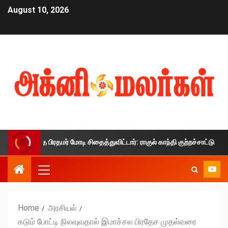
August 10, 2026
லத்தை பிரதமர் மோடி சிதைத்துவிட்டார்: ராகுல் காந்தி குற்றச்சாட்டு
Home
அரசியல்
கடும் போட்டி நிலவுவதால் இமாச்சல பிரதேச முதல்வரை