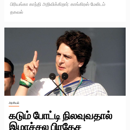
பிரியங்கா காந்தி அறிவிக்கிறார்: காங்கிரஸ் மேலிடம்
தகவல்
அரசியல்
கடும் போட்டி நிலவுவதால்
இமாச்சல பிரதேச