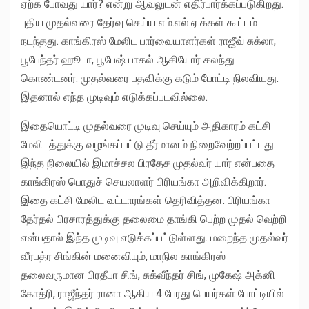
ஏற்க போவது யார்? என்று ஆவலுடன் எதிர்பார்க்கப்படுகிறது.
புதிய முதல்வரை தேர்வு செய்ய எம்.எல்.ஏ.க்கள் கூட்டம்
நடந்தது. காங்கிரஸ் மேலிட பார்வையாளர்கள் ராஜீவ் சுக்லா,
பூபேந்தர் ஹூடா, பூபேஷ் பாகல் ஆகியோர் கலந்து
கொண்டனர். முதல்வரை பதவிக்கு கடும் போட்டி நிலவியது.
இதனால் எந்த முடிவும் எடுக்கப்படவில்லை.
இதையொட்டி முதல்வரை முடிவு செய்யும் அதிகாரம் கட்சி
மேலிடத்துக்கு வழங்கப்பட்டு தீர்மானம் நிறைவேற்றப்பட்டது.
இந்த நிலையில் இமாச்சல பிரதேச முதல்வர் யார் என்பதை
காங்கிரஸ் பொதுச் செயலாளர் பிரியங்கா அறிவிக்கிறார்.
இதை கட்சி மேலிட வட்டாரங்கள் தெரிவித்தன. பிரியங்கா
தேர்தல் பிரசாரத்துக்கு தலைமை தாங்கி பெற்ற முதல் வெற்றி
என்பதால் இந்த முடிவு எடுக்கப்பட்டுள்ளது. மறைந்த முதல்வர்
வீரபத்ர சிங்கின் மனைவியும், மாநில காங்கிரஸ்
தலைவருமான பிரதீபா சிங், சுக்வீந்தர் சிங், முகேஷ் அக்னி
கோத்ரி, ராஜீந்தர் ரானா ஆகிய 4 பேரது பெயர்கள் போட்டியில்