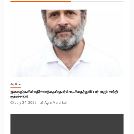
அரசியல்
இளைஞர்களின் எதிர்காலத்தை பிரதமர் மோடி சிதைத்துவிட்டார்: ராகுல் காந்தி
குற்றச்சாட்டு
July 24, 2026
Agni Malarkal