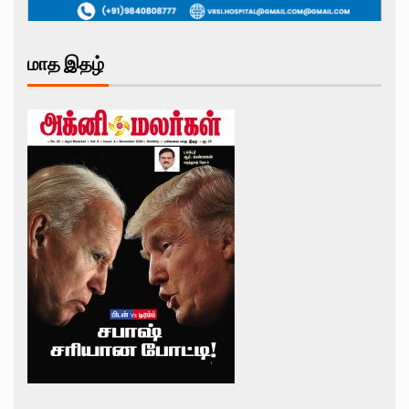
மாத இதழ்