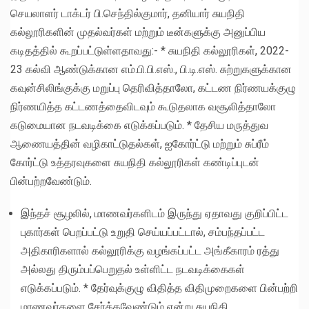
செயலாளர் டாக்டர் பி.செந்தில்குமார், தனியார் சுயநிதி
கல்லூரிகளின் முதல்வர்கள் மற்றும் டீன்களுக்கு அனுப்பிய
கடிதத்தில் கூறப்பட்டுள்ளதாவது:- * சுயநிதி கல்லூரிகள், 2022-
23 கல்வி ஆண்டுக்கான எம்.பி.பி.எஸ்., பி.டி.எஸ். சுற்றுகளுக்கான
கவுன்சிலிங்குக்கு மறுப்பு தெரிவித்தாலோ, கட்டண நிர்ணயக்குழு
நிர்ணயித்த கட்டணத்தைவிடவும் கூடுதலாக வசூலித்தாலோ
கடுமையான நடவடிக்கை எடுக்கப்படும். * தேசிய மருத்துவ
ஆணையத்தின் வழிகாட்டுதல்கள், ஐகோர்ட்டு மற்றும் சுப்ரீம்
கோர்ட்டு உத்தரவுகளை சுயநிதி கல்லூரிகள் கண்டிப்புடன்
பின்பற்றவேண்டும்.
இந்தச் சூழலில், மாணவர்களிடம் இருந்து ஏதாவது குறிப்பிட்ட
புகார்கள் பெறப்பட்டு உறுதி செய்யப்பட்டால், சம்பந்தப்பட்ட
அதிகாரிகளால் கல்லூரிக்கு வழங்கப்பட்ட அங்கீகாரம் ரத்து
அல்லது திரும்பப்பெறுதல் உள்ளிட்ட நடவடிக்கைகள்
எடுக்கப்படும். * தேர்வுக்குழு விதித்த விதிமுறைகளை பின்பற்றி
மாணவர்களை சேர்க்கவேண்டும் என்று சுயநிதி