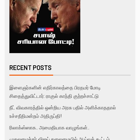
RECENT POSTS
இளைஞர்களின் எதிர்காலத்தை பிரதமர் மோடி
சிதைத்துவிட்டார்: ராகுல் காந்தி குற்றச்சாட்டு
நீட் விவகாரத்தில் ஒன்றிய அரசு பதில் அளிக்காததால்
உச்சநீதிமன்றம் அதிருப்தி!
ரிலாக்ஸ்ஸாக.. அமைதியாக வாழுங்கள்..
முதலமைச்சர் விஜய் தலைமையில் ஆய்வுக் கூட்டம்