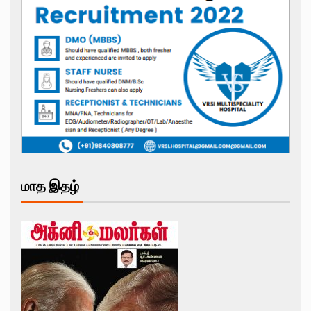
மாத இதழ்