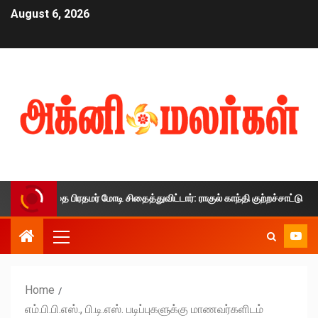
August 6, 2026
காலத்தை பிரதமர் மோடி சிதைத்துவிட்டார்: ராகுல் காந்தி குற்றச்சாட்டு
Home
எம்.பி.பி.எஸ்., பி.டி.எஸ். படிப்புகளுக்கு மாணவர்களிடம்