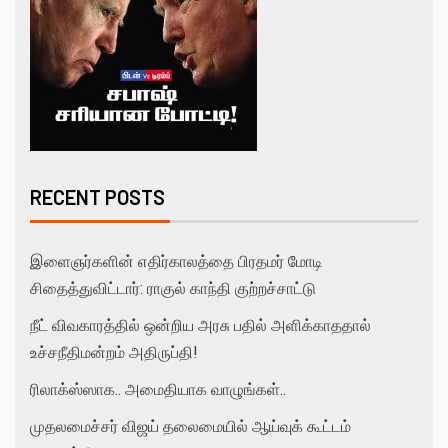
RECENT POSTS
இளைஞர்களின் எதிர்காலத்தை பிரதமர் மோடி
சிதைத்துவிட்டார்: ராகுல் காந்தி குற்றச்சாட்டு
நீட் விவகாரத்தில் ஒன்றிய அரசு பதில் அளிக்காததால்
உச்சநீதிமன்றம் அதிருப்தி!
ரிலாக்ஸ்ஸாக.. அமைதியாக வாழுங்கள்..
முதலமைச்சர் விஜய் தலைமையில் ஆய்வுக் கூட்டம்