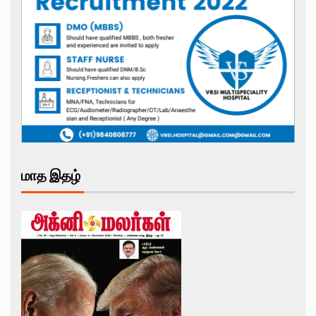
மாத இதழ்