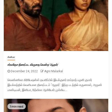
சினிமா
சர்வதேச திரைப்பட விருதை வென்ற ‘ஆதார்’
December 24, 2022
Agni Malarkal
வெண்ணிலா கிரியேஷன்ஸ் தயாரிப்பில் இயக்குனர் ராம்நாத் பழனி குமார்
இயக்கத்தில் வெளியான திரைப்படம் 'ஆதார்'. இந்த படத்தில் கருணாஸ், அருண்
பாண்டியன், இனியா, ரித்விகா ஆகியோர் முக்கிய...
1 min read