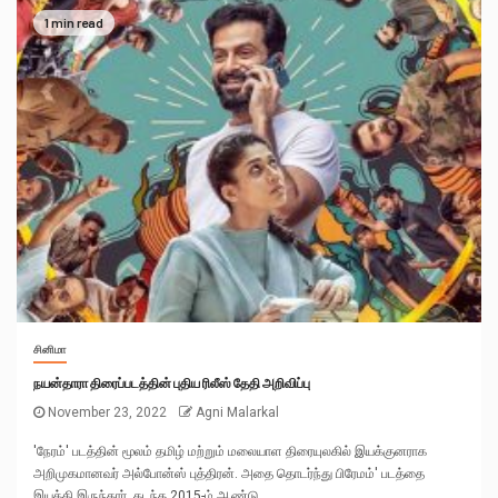
1 min read
சினிமா
நயன்தாரா திரைப்படத்தின் புதிய ரிலீஸ் தேதி அறிவிப்பு
November 23, 2022
Agni Malarkal
'நேரம்' படத்தின் மூலம் தமிழ் மற்றும் மலையாள திரையுலகில் இயக்குனராக
அறிமுகமானவர் அல்போன்ஸ் புத்திரன். அதை தொடர்ந்து பிரேமம்' படத்தை
இயக்கி இருந்தார். கடந்த 2015-ம் ஆண்டு...