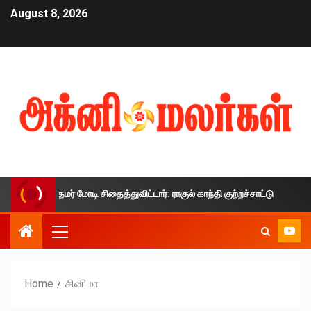
August 8, 2026
ர் மோடி சிதைத்துவிட்டார்: ராகுல் காந்தி குற்றச்சாட்டு
நீட் வி
Home
சினிமா