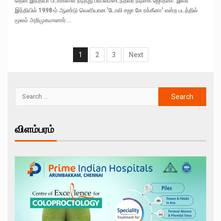
தென் இந்தியா படங்களில் நடித்து பிரபலமடைந்தவர் நடிகை ஜோதிகா. இவர்
இந்தியில் 1998-ம் ஆண்டு வெளியான 'டோலி சஜா கே ரக்கீனா' என்ற படத்தில்
மூலம் அறிமுகமானார்....
1
2
3
Next
விளம்பரம்