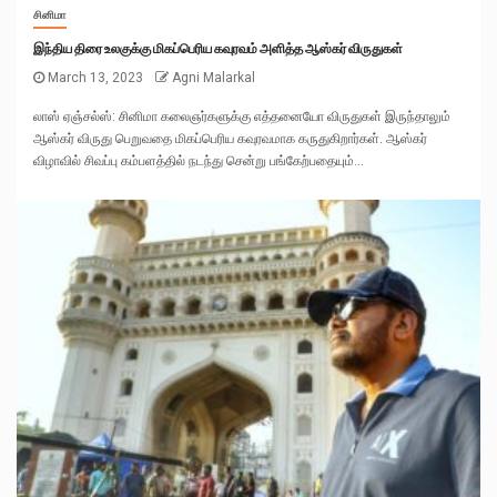
சினிமா
இந்திய திரை உலகுக்கு மிகப்பெரிய கவுரவம் அளித்த ஆஸ்கர் விருதுகள்
March 13, 2023
Agni Malarkal
லாஸ் ஏஞ்சல்ஸ்: சினிமா கலைஞர்களுக்கு எத்தனையோ விருதுகள் இருந்தாலும்
ஆஸ்கர் விருது பெறுவதை மிகப்பெரிய கவுரவமாக கருதுகிறார்கள். ஆஸ்கர்
விழாவில் சிவப்பு கம்பளத்தில் நடந்து சென்று பங்கேற்பதையும்...