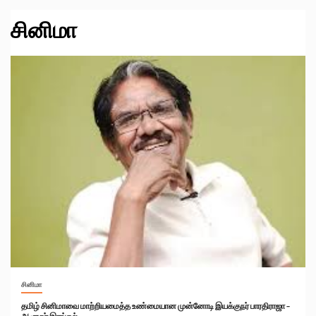
சினிமா
சினிமா
தமிழ் சினிமாவை மாற்றியமைத்த உண்மையான முன்னோடி இயக்குநர் பாரதிராஜா –
ஆளுநர் இரங்கல்