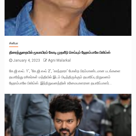
சினிமா
திரைத்துறையில் மூவாயிரம் கோடி முதலீடு செய்யும் ஹோம்பாலே பிலிம்ஸ்
January 4, 2023
Agni Malarkal
கே.ஜி.எஃப். 1', 'கே.ஜி.எஃப் 2', 'காந்தாரா' போன்ற பிரம்மாண்டமான படங்களை
தயாரித்து ரசிகர்கள் மத்தியில் இடம் பிடித்திருக்கும் தயாரிப்பு நிறுவனம்
ஹோம்பாலே பிலிம்ஸ். இந்நிறுவனத்தின் உரிமையாளரான தயாரிப்பாளர்...