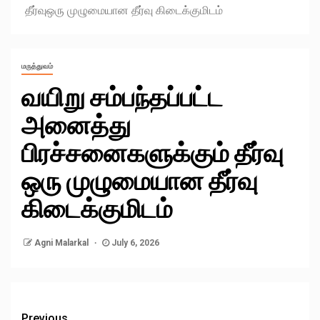
தீர்வுஒரு முழுமையான தீர்வு கிடைக்குமிடம்
மருத்துவம்
வயிறு சம்பந்தப்பட்ட
அனைத்து
பிரச்சனைகளுக்கும் தீர்வு
ஒரு முழுமையான தீர்வு
கிடைக்குமிடம்
Agni Malarkal
July 6, 2026
Previous