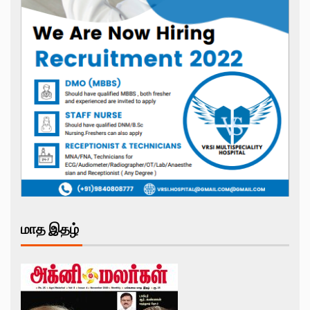
மாத இதழ்