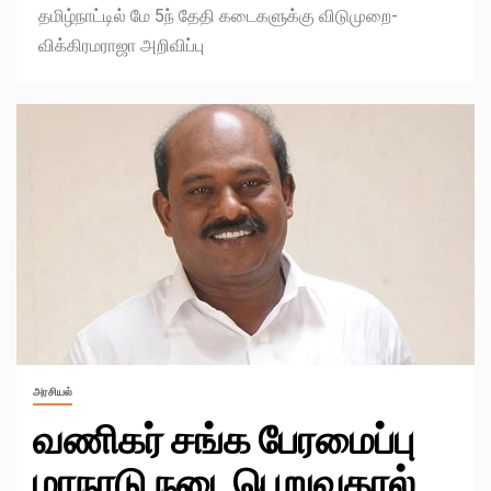
தமிழ்நாட்டில் மே 5ந் தேதி கடைகளுக்கு விடுமுறை-
விக்கிரமராஜா அறிவிப்பு
அரசியல்
வணிகர் சங்க பேரமைப்பு
மாநாடு நடைபெறுவதால்