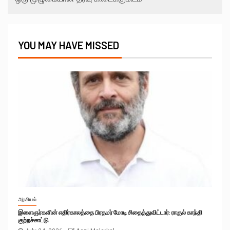
YOU MAY HAVE MISSED
அரசியல்
இளைஞர்களின் எதிர்காலத்தை பிரதமர் மோடி சிதைத்துவிட்டார்: ராகுல் காந்தி
குற்றச்சாட்டு