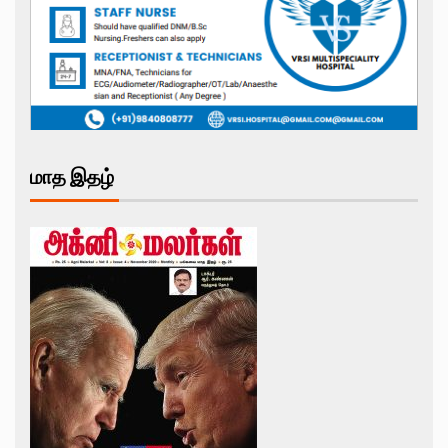
மாத இதழ்