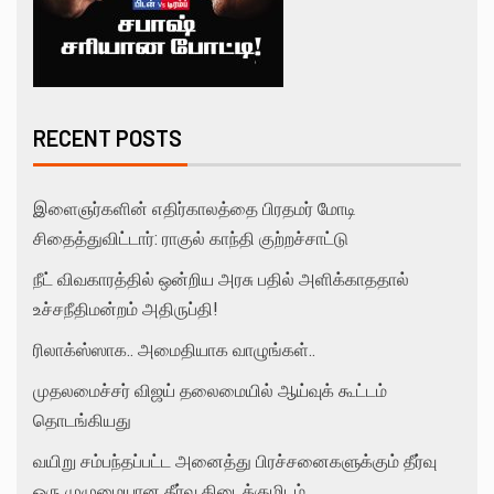
RECENT POSTS
இளைஞர்களின் எதிர்காலத்தை பிரதமர் மோடி
சிதைத்துவிட்டார்: ராகுல் காந்தி குற்றச்சாட்டு
நீட் விவகாரத்தில் ஒன்றிய அரசு பதில் அளிக்காததால்
உச்சநீதிமன்றம் அதிருப்தி!
ரிலாக்ஸ்ஸாக.. அமைதியாக வாழுங்கள்..
முதலமைச்சர் விஜய் தலைமையில் ஆய்வுக் கூட்டம்
தொடங்கியது
வயிறு சம்பந்தப்பட்ட அனைத்து பிரச்சனைகளுக்கும் தீர்வு
ஒரு முழுமையான தீர்வு கிடைக்குமிடம்