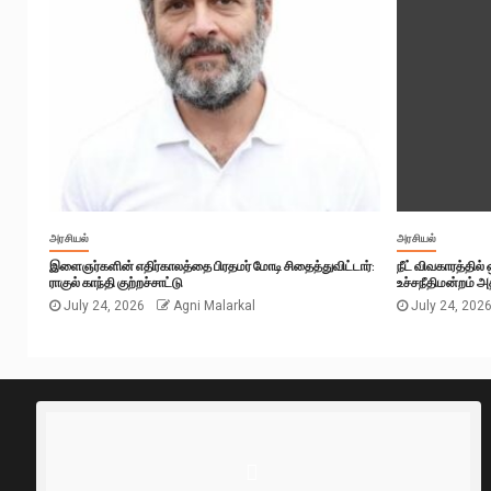
அரசியல்
அரசியல்
இளைஞர்களின் எதிர்காலத்தை பிரதமர் மோடி சிதைத்துவிட்டார்:
நீட் விவகாரத்தில
ராகுல் காந்தி குற்றச்சாட்டு
உச்சநீதிமன்றம் அத
July 24, 2026
Agni Malarkal
July 24, 202