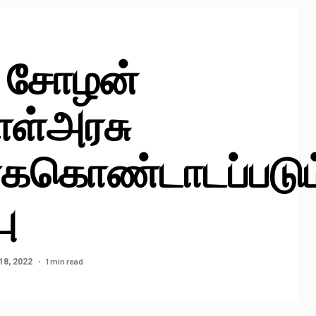
ஜ சோழன்
ாள்அரசு
ககொண்டாடப்படும
ு
1 min read
8, 2022