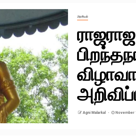
அரசியல்
ராஜரா
பிறந்தந
விழாவா
அறிவிப்ப
Agni Malarkal
November 1