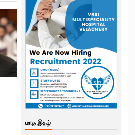
மாத இதழ்