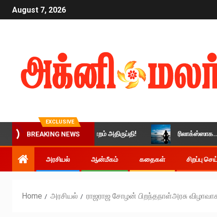
August 7, 2026
EXCLUSIVE
் அளிக்காததால் உச்சநீதிமன்றம் அதிருப்தி!
ரிலாக்ஸ்ஸாக.. அமைத
BREAKING NEWS
அரசியல்
ஆன்மீகம்
கதைகள்
சிறப்பு செ
Home
அரசியல்
ராஜராஜ சோழன் பிறந்தநாள்அரசு விழாவாக