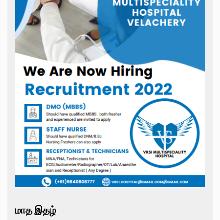
மாத இதழ்