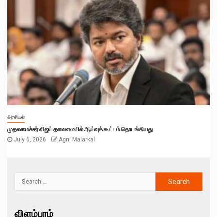
அரசியல்
முதலமைச்சர் விஜய் தலைமையில் ஆய்வுக் கூட்டம் தொடங்கியது
July 6, 2026
Agni Malarkal
விளம்பரம்