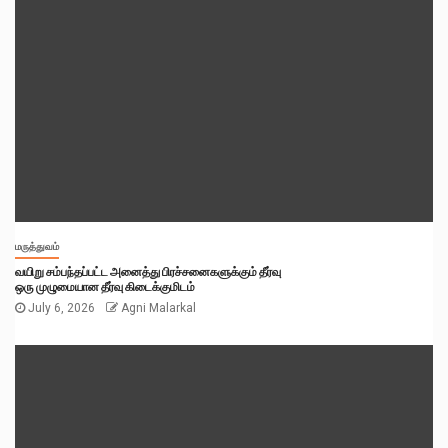
மருத்துவம்
வயிறு சம்பந்தப்பட்ட அனைத்து பிரச்சனைகளுக்கும் தீர்வு
ஒரு முழுமையான தீர்வு கிடைக்குமிடம்
July 6, 2026
Agni Malarkal