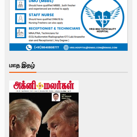
மாத இதழ்