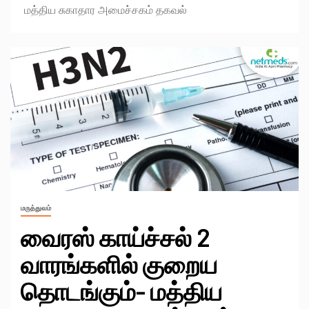
மத்திய சுகாதார அமைச்சகம் தகவல்
மருத்துவம்
வைரஸ் காய்ச்சல் 2
வாரங்களில் குறைய
தொடங்கும்- மத்திய