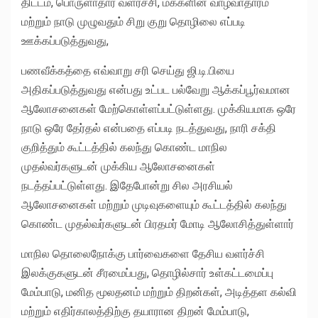
திட்டம், பொருளாதார வளர்ச்சி, மக்களின் வாழ்வாதாரம்
மற்றும் நாடு முழுவதும் சிறு குறு தொழிலை எப்படி
ஊக்கப்படுத்துவது,
பணவீக்கத்தை எவ்வாறு சரி செய்து ஜி.டி.பியை
அதிகப்படுத்துவது என்பது உட்பட பல்வேறு ஆக்கப்பூர்வமான
ஆலோசனைகள் மேற்கொள்ளப்பட்டுள்ளது. முக்கியமாக ஒரே
நாடு ஒரே தேர்தல் என்பதை எப்படி நடத்துவது, நாரி சக்தி
குறித்தும் கூட்டத்தில் கலந்து கொண்ட மாநில
முதல்வர்களுடன் முக்கிய ஆலோசனைகள்
நடத்தப்பட்டுள்ளது. இதேபோன்று சில அரசியல்
ஆலோசனைகள் மற்றும் முடிவுகளையும் கூட்டத்தில் கலந்து
கொண்ட முதல்வர்களுடன் பிரதமர் மோடி ஆலோசித்துள்ளார்
மாநில தொலைநோக்கு பார்வைகளை தேசிய வளர்ச்சி
இலக்குகளுடன் சீரமைப்பது, தொழில்சார் உள்கட்டமைப்பு
மேம்பாடு, மனித மூலதனம் மற்றும் திறன்கள், அடித்தள கல்வி
மற்றும் எதிர்காலத்திற்கு தயாரான திறன் மேம்பாடு,