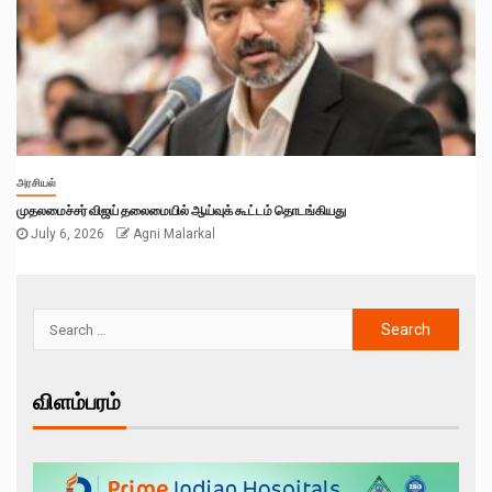
அரசியல்
முதலமைச்சர் விஜய் தலைமையில் ஆய்வுக் கூட்டம் தொடங்கியது
July 6, 2026
Agni Malarkal
விளம்பரம்