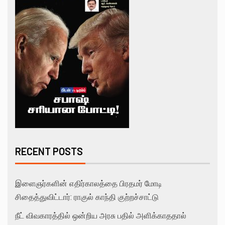
RECENT POSTS
இளைஞர்களின் எதிர்காலத்தை பிரதமர் மோடி
சிதைத்துவிட்டார்: ராகுல் காந்தி குற்றச்சாட்டு
நீட் விவகாரத்தில் ஒன்றிய அரசு பதில் அளிக்காததால்