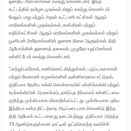
ஒன்றிய அமைச்சர்கள் கலந்து கொண்டனர். இந்த
கூட்டத்தில் தமிழக முதல்வர் விஜய் கலந்து கொண்டார்.
மேலும், பாஜ மற்றும் அதன் கூட்டணி கட்சிகள் ஆளும்
மாநிலங்களின் முதல்வர்கள், காங்கிரஸ் மற்றும்
எதிர்க்கட்சிகள் ஆளும் மாநிலங்களின் முதல்வர்கள் மற்றும்
யூனியன் பிரதேசங்களின் துணை நிலை ஆளுநர்கள், நிதி
ஆயோக்கின் துணைத் தலைவர், முழுநேர உறுப்பினர்கள்
உள்ளிட்டோர் கலந்து கொண்டனர்.
‘‘மாற்றுப்பயிர்கள், எண்ணெய் வித்துக்கள், பருப்பு வகைகள்
மற்றும் வேளாண் சமூகங்களின் தன்னிறைவை எட்டுதல்,
குறிப்பாக தேசிய கல்வி கொள்கையில் பள்ளிக்கல்வி மற்றும்
உயர்கல்வியின் அமலாக்கம், நகர்ப்புற நிர்வாகம் உள்ளிட்டவை
குறித்து முக்கியமாக விவாதிக்கப்பட்டது. முக்கியமாக புதிய
இந்தியா என்ற திட்டத்தை அடிப்படையாக கொண்டு இந்த
நிதி ஆயோக் கூட்டமானது நடைபெற்றது. குறிப்பாக அடுத்த
15 ஆண்டுகளுக்கான நாட்டின் ஒட்டுமொத்த வளர்ச்சி