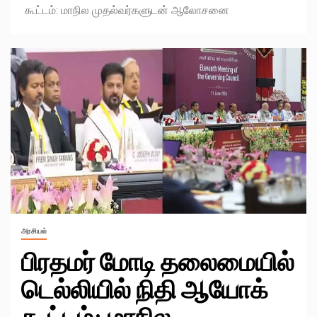
கூட்டம்: மாநில முதல்வர்களுடன் ஆலோசனை
அரசியல்
பிரதமர் மோடி தலைமையில்
டெல்லியில் நிதி ஆயோக்
கூட்டம்: மாநில