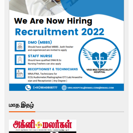
மாத இதழ்