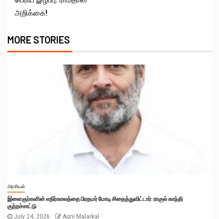
அறிக்கை!
MORE STORIES
அரசியல்
இளைஞர்களின் எதிர்காலத்தை பிரதமர் மோடி சிதைத்துவிட்டார்: ராகுல் காந்தி
குற்றச்சாட்டு
July 24, 2026
Agni Malarkal