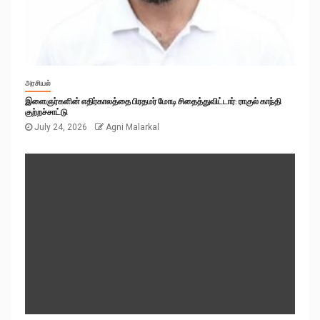
அரசியல்
இளைஞர்களின் எதிர்காலத்தை பிரதமர் மோடி சிதைத்துவிட்டார்: ராகுல் காந்தி
குற்றச்சாட்டு
July 24, 2026
Agni Malarkal