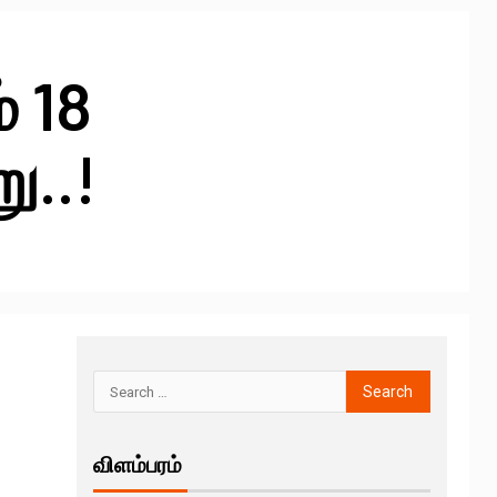
் 18
..!
விளம்பரம்