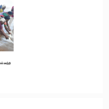
ால் ஊற்றி