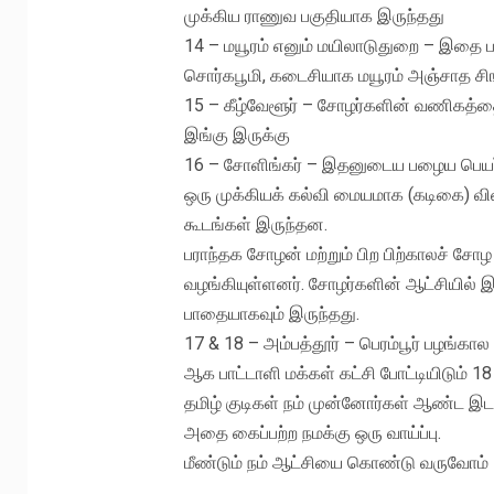
முக்கிய ராணுவ பகுதியாக இருந்தது
14 – மயூரம் எனும் மயிலாடுதுறை – இதை ப
சொர்கபூமி, கடைசியாக மயூரம் அஞ்சாத சிங
15 – கீழ்வேளூர் – சோழர்களின் வணிகத்தை
இங்கு இருக்கு
16 – சோளிங்கர் – இதனுடைய பழைய பெயர் “
ஒரு முக்கியக் கல்வி மையமாக (கடிகை) விள
கூடங்கள் இருந்தன.
பராந்தக சோழன் மற்றும் பிற பிற்காலச் ச
வழங்கியுள்ளனர். சோழர்களின் ஆட்சியில் இ
பாதையாகவும் இருந்தது.
17 & 18 – அம்பத்தூர் – பெரம்பூர் பழங்கால
ஆக பாட்டாளி மக்கள் கட்சி போட்டியிடும் 1
தமிழ் குடிகள் நம் முன்னோர்கள் ஆண்ட இ
அதை கைப்பற்ற நமக்கு ஒரு வாய்ப்பு.
மீண்டும் நம் ஆட்சியை கொண்டு வருவோம்