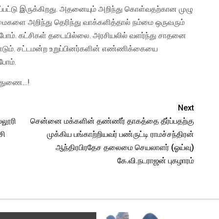
பட்டு இருக்கிறது. அதனையும் அறிந்து கொள்வதற்கான முழு
்மைகளை அறிந்து தெரிந்து வாக்களித்தால் நம்மை ஒருவரும்
்போம். கட்சிகள் தடையில்லை. அரசியலில் வளர்ந்து சாதனை
ேண்டும். சட்டமன்ற உறுப்பினர்களின் எண்ணிக்கையை
போம்.
கு துணை…!
Next
்லூரி
சென்னை மக்களின் தண்ணீர் தாகத்தை தீர்ப்பதற்கு
சி
முக்கிய பங்காற்றியவர் பண்ருட்டி ராமச்சந்திரன்
ஆந்திரபிரதேச தலைமை செயலாளர் (ஓய்வு)
கே.வி.நடராஜன் புகழாரம்