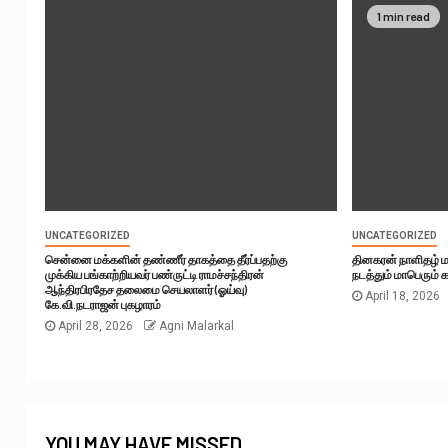
1 min read
UNCATEGORIZED
UNCATEGORIZED
சென்னை மக்களின் தண்ணீர் தாகத்தை தீர்ப்பதற்கு
தினகரன் நாளிதழ் ம
முக்கிய பங்காற்றியவர் பண்ருட்டி ராமச்சந்திரன்
நடத்தும் மாபெரும் 
ஆந்திரபிரதேச தலைமை செயலாளர் (ஓய்வு)
April 18, 2026
கே.வி.நடராஜன் புகழாரம்
April 28, 2026
Agni Malarkal
YOU MAY HAVE MISSED