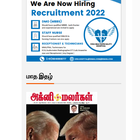
மாத இதழ்