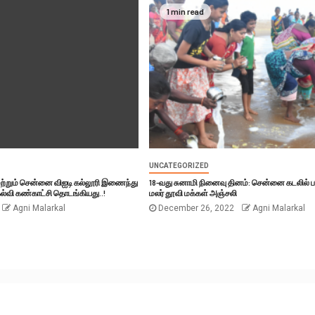
1 min read
UNCATEGORIZED
ற்றும் சென்னை விஐடி கல்லூரி இணைந்து
18-வது சுனாமி நினைவு தினம்: சென்னை கடலில் ப
கல்வி கண்காட்சி தொடங்கியது..!
மலர் தூவி மக்கள் அஞ்சலி
Agni Malarkal
December 26, 2022
Agni Malarkal