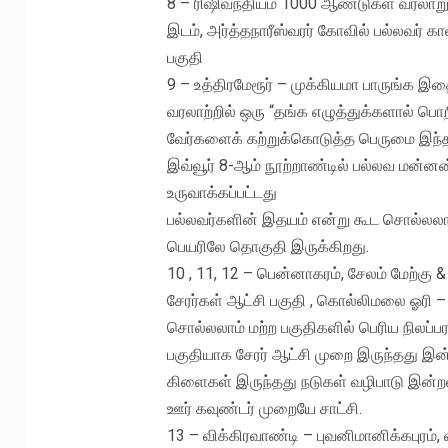
8 – ரிஷிவந்தியம் 1000 ஆண்டுகள வரல
இடம், அர்த்தநாரீஸ்வரர் கோவில் பல்லவர் க
பகுதி
9 – உத்திரமேரூர் – முக்கியமா பாருங்க இ
வரலாற்றில் ஒரு “தங்க எழுத்துக்களால் பொ
வேர்களைக் கற்றுக்கொடுத்த பெருமை இந்த
இவ்வூர் 8-ஆம் நூற்றாண்டில் பல்லவ மன்னன
உருவாக்கப்பட்டது
பல்லவர்களின் இதயம் என்று கூட சொல்லலா
பெயரிலே தொகுதி இருக்கிறது.
10 , 11, 12 – பென்னாகரம், சேலம் மேற்கு 
சேரர்கள் ஆட்சி பகுதி , கொல்லிமலை ஓரி –
சொல்லலாம் மற்ற பகுதிகளில் பெரிய நிலப்ப
பகுதியாக சேரர் ஆட்சி முறை இருந்தது இன
கிளைகள் இருந்தது நடுகள் வழிபாடு இன்றளவ
ஊர் கவுண்டர் முறையே சாட்சி.
13 – விக்கிரவாண்டி – புவனிமானிக்கபுரம்,