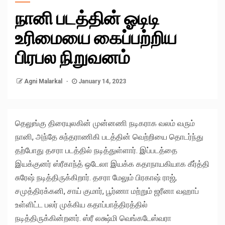
நானி படத்தின் ஓடிடி
உரிமையை கைப்பற்றிய
பிரபல நிறுவனம்
Agni Malarkal
January 14, 2023
தெலுங்கு திரையுலகின் முன்னணி நடிகராக வலம் வரும்
நானி, அந்தே சுந்தராணிகி படத்தின் வெற்றியை தொடர்ந்து
தற்போது தசரா படத்தில் நடித்துள்ளார். இப்படத்தை
இயக்குனர் ஸ்ரீகாந்த் ஒடேலா இயக்க கதாநாயகியாக கீர்த்தி
சுரேஷ் நடித்திருக்கிறார். தசரா மேலும் பிரகாஷ் ராஜ்,
சமுத்திரக்கனி, சாய் குமார், பூர்ணா மற்றும் ஜரீனா வஹாப்
உள்ளிட்ட பலர் முக்கிய கதாப்பாத்திரத்தில்
நடித்திருக்கின்றனர். ஸ்ரீ லக்ஷ்மி வெங்கடேஸ்வரா