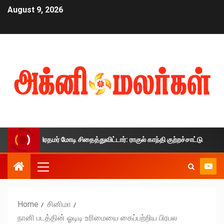
August 9, 2026
ை பிரதமர் மோடி சிதைத்துவிட்டார்: ராகுல் காந்தி குற்றச்சாட்டு
Home
சினிமா
நானி படத்தின் ஓடிடி உரிமையை கைப்பற்றிய பிரபல