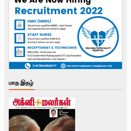
மாத இதழ்