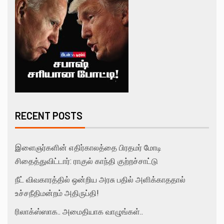
RECENT POSTS
இளைஞர்களின் எதிர்காலத்தை பிரதமர் மோடி
சிதைத்துவிட்டார்: ராகுல் காந்தி குற்றச்சாட்டு
நீட் விவகாரத்தில் ஒன்றிய அரசு பதில் அளிக்காததால்
உச்சநீதிமன்றம் அதிருப்தி!
ரிலாக்ஸ்ஸாக.. அமைதியாக வாழுங்கள்..