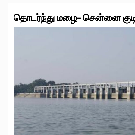
தொடர்ந்து மழை- சென்னை குடிநீர