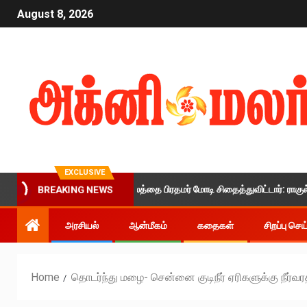
August 8, 2026
EXCLUSIVE
இளைஞர்களின் எதிர்காலத்தை பிரதமர் மோடி சிதைத்துவிட்டார்: ராகுல் காந்தி 
BREAKING NEWS
அரசியல்
ஆன்மீகம்
கதைகள்
சிறப்பு செ
Home
தொடர்ந்து மழை- சென்னை குடிநீர் ஏரிகளுக்கு நீர்வரத