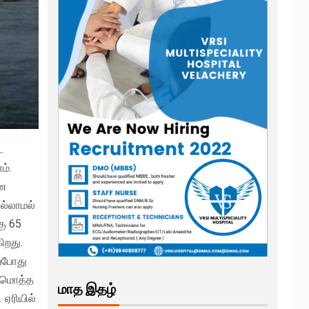
ை
ம்.
னை
இல்லாமல்
கு 65
ிறது.
ற்போது
் மொத்த
மாத இதழ்
ஏரியில்