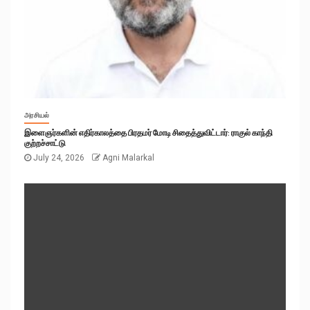
அரசியல்
இளைஞர்களின் எதிர்காலத்தை பிரதமர் மோடி சிதைத்துவிட்டார்: ராகுல் காந்தி
குற்றச்சாட்டு
July 24, 2026
Agni Malarkal