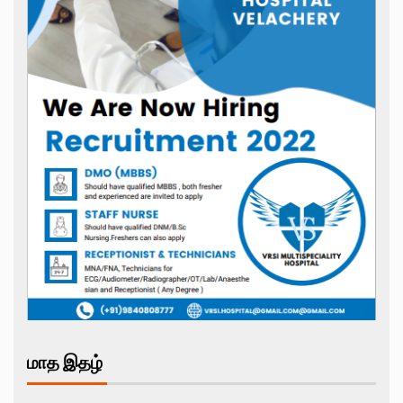
மாத இதழ்