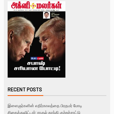
RECENT POSTS
இளைஞர்களின் எதிர்காலத்தை பிரதமர் மோடி
சிதைத்துவிட்டார்: ராகுல் காந்தி குற்றச்சாட்டு