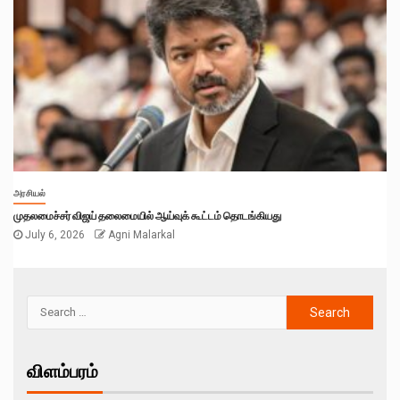
அரசியல்
முதலமைச்சர் விஜய் தலைமையில் ஆய்வுக் கூட்டம் தொடங்கியது
July 6, 2026
Agni Malarkal
விளம்பரம்