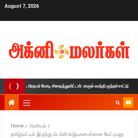
August 7, 2026
த்தை பிரதமர் மோடி சிதைத்துவிட்டார்: ராகுல் காந்தி குற்றச்சாட்டு
Home
அரசியல்
தமிழ்நாட்டில் இருந்து டெல்லி ராஜ்யசபைக்கான வேட்புமனு