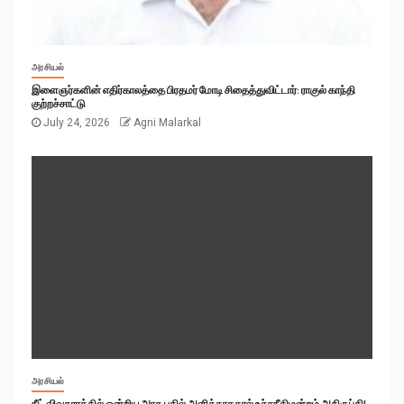
அரசியல்
இளைஞர்களின் எதிர்காலத்தை பிரதமர் மோடி சிதைத்துவிட்டார்: ராகுல் காந்தி
குற்றச்சாட்டு
July 24, 2026
Agni Malarkal
அரசியல்
நீட் விவகாரத்தில் ஒன்றிய அரசு பதில் அளிக்காததால் உச்சநீதிமன்றம் அதிருப்தி!