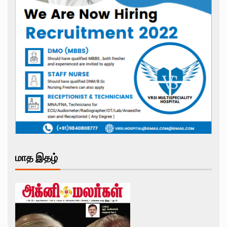
மாத இதழ்