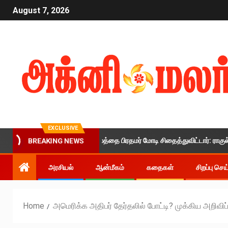
August 7, 2026
EXCLUSIVE
இளைஞர்களின் எதிர்காலத்தை பிரதமர் மோடி சிதைத்துவிட்டார்: ராகுல் காந்தி 
BREAKING NEWS
அரசியல்
ஆன்மீகம்
கதைகள்
சிறப்பு செ
Home
அமெரிக்க அதிபர் தேர்தலில் போட்டி? முக்கிய அறிவிப்