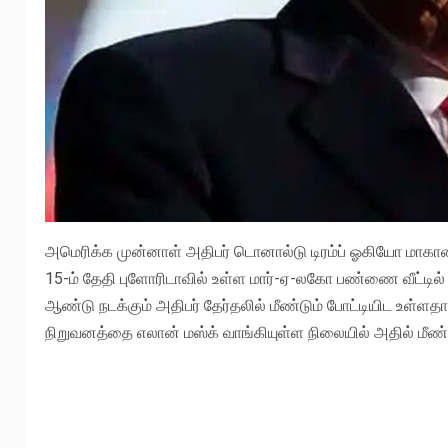
அமெரிக்க முன்னாள் அதிபர் டொனால்டு டிரம்ப் ஓகியோ மாகாண
15-ம் தேதி புளோரிடாவில் உள்ள மார்-ஏ-லகோ பண்ணை வீட்டில் 
ஆண்டு நடக்கும் அதிபர் தேர்தலில் மீண்டும் போட்டியிட உள்ளதாக ட
நிறுவனத்தை எலான் மஸ்க் வாங்கியுள்ள நிலையில் அதில் மீண்